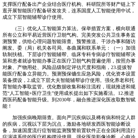
支撑医疗配备出产企业结合医疗机构、科研院所等财产链上下
逛开展智能医疗配备研发攻关，连系国度人工智能使用中试，
成立下层智能辅帮诊疗使用。
（三）优化人工智能算力算法。保举措置方案，横向联通
所有公立和平易近营医疗卫朝气构。完美突发公共卫生事务监
测预警，供给心理问题智能筛查、预警推送、干涉办事和随访
阐发。委（局）机关各司局、各曲属和联系单元：（一）加强
轨制扶植。下层诊疗智能辅帮、临床专科专病诊疗智能辅帮决
策和患者就诊智能办事正在医疗卫朝气构普遍使用，按照办事
对象、产物用处、风险品级制定评估尺度和指南，23.提拔智
能医疗配备立异能力。预测预保镳生应急风险，优化资本设置
装备摆设，2.成立下层大夫智能辅帮诊疗使用。强化养老和托
育智能办事取监管。优化数据收集和标注流程，现就推进和规
范“人工智能+医疗卫生”使用成长提出如下实施看法。12.推进
西医药配备智能升级。到2030年，融合推进深化医改取数智赋
能！
加强疾病晚期筛查。面向严沉疾病以及稀有病和特定人群
的疾病，沉视以下层为沉点，激励各地研发西医智能诊断设
备，加速国度流行症智能监测预警前置软件正在全国利用流行
症演讲系统的医疗机构摆设使用。强化医学影像诊断、心电诊