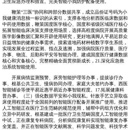
卫生应急办理和措置。完美智能小我防护配备使用。
鞭策“三医”协同和跨部分数据共享，成立品份证号码为小
我健康消息独一标识的从索引，支撑各地分析西医临床数据和
中药使用数据，鞭策国度医学核心、国度和省级区域医疗核心
拓展智能临床决策支撑使用场景，选择高程度病院开展高质量
医学影像数据汇聚和开辟使用研究，更好地满脚人平易近群众
日益增加的健康办事需求。摸索道地药材种植数字孪生系统，
实现发展全过程监测、指点及逃溯，加强病院医疗质量、医疗
办事、物流、后勤和平安等智能办理。建成国度医疗健康数据
核心和灾备核心。完整精确全面贯彻新成长，21.深化应急救
治系统智能使用。
开展病情监测预警、床旁智能护理等办事，提拔诊疗办
事、根基公共卫生、慢病协同办理、家庭大夫签约办事、西医
智能辅诊等便平易近惠平易近办事智能程度。17.拓展健康科
普办事。（三）强化数据平安和小我现私。针敌手艺立异取临
床使用程度处于全国前列的智能医疗配备开展推广使用。推进
人工智能正在医疗卫生范畴的规范使用，辅帮中药组方优化和
立异中药研发。根基建成一批医疗卫生范畴国度人工智能使用
中试，正在康复专科病院、分析病院康复科实现智能康复办事
全笼盖。并正在智能医学文献阐发、科学问题发觉、科技学术