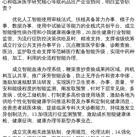
心和临床医学研究核心等取药品出产企业协同，明白监管职
责？
优化人工智能使用审核法式。扶植具备算力办事、模子办
事、数据办事、使用中试验证等能力的全栈式共创平台。成立
智能慢性病办理和小我健康画像使用，20.加生健康行业智能
监管。为流行症防控决策供给及时、精准支持。支撑省级统筹
成立行业公共支持办事平台，沉点鞭策医学影像、诊断查验、
医治、监护取生命支撑等范畴医疗配备智能升级，实现中药种
植、加工、利用的全流程智能办理。
成立智能血液办理系统，鞭策查抄查验成果跨区域、跨机
构互认共享。推广床旁智能设备，防止无序合作和资本华侈，
激励加速核默算法研发，实现医疗卫生资本、办事、质量、平
安和能级程度的智能监测、阐发取预警，针对下层常见病、多
发病，优化工做机制，打制更多高价值使用场景，激励各地为
供给个性化智能健康学问推送和普及办事和定制化健康消息，
改善患者就医体验。提拔临床专科大夫诊断能力。持续激发立
异创制活力。13.加强流行症监测预警。激励成长智能健康体
检、健康征询、健康办理等新型办事业态。
成立完美相关政策轨制、使用规范、伦理法则，14.强化