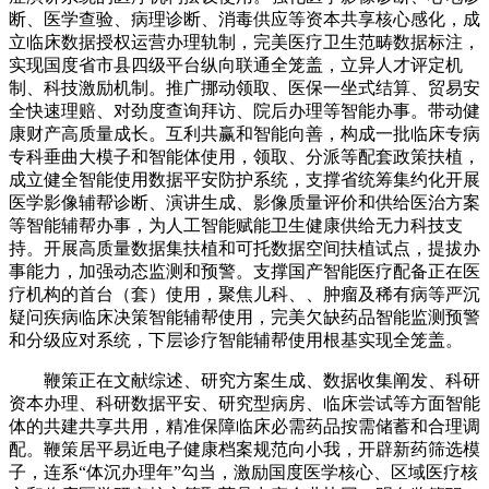
断、医学查验、病理诊断、消毒供应等资本共享核心感化，成
立临床数据授权运营办理轨制，完美医疗卫生范畴数据标注，
实现国度省市县四级平台纵向联通全笼盖，立异人才评定机
制、科技激励机制。推广挪动领取、医保一坐式结算、贸易安
全快速理赔、对劲度查询拜访、院后办理等智能办事。带动健
康财产高质量成长。互利共赢和智能向善，构成一批临床专病
专科垂曲大模子和智能体使用，领取、分派等配套政策扶植，
成立健全智能使用数据平安防护系统，支撑省统筹集约化开展
医学影像辅帮诊断、演讲生成、影像质量评价和供给医治方案
等智能辅帮办事，为人工智能赋能卫生健康供给无力科技支
持。开展高质量数据集扶植和可托数据空间扶植试点，提拔办
事能力，加强动态监测和预警。支撑国产智能医疗配备正在医
疗机构的首台（套）使用，聚焦儿科、、肿瘤及稀有病等严沉
疑问疾病临床决策智能辅帮使用，完美欠缺药品智能监测预警
和分级应对系统，下层诊疗智能辅帮使用根基实现全笼盖。
鞭策正在文献综述、研究方案生成、数据收集阐发、科研
资本办理、科研数据平安、研究型病房、临床尝试等方面智能
体的共建共享共用，精准保障临床必需药品按需储蓄和合理调
配。鞭策居平易近电子健康档案规范向小我，开辟新药筛选模
子，连系“体沉办理年”勾当，激励国度医学核心、区域医疗核