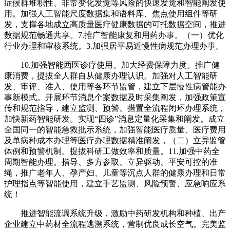
症候群堆积性、非常变化发觉等风险的快速发觉和智能阐发使
用。加强人工智能尺度数据集和语料库、焦点使用组件等研
发，支撑各地成立高质量医疗健康数据的可托数据空间，推进
数据规范畅通共享。7.推广智能康复和用药办事。（一）优化
行业办理和审核系统。3.加强居平易近慢性病规范办理办事。
10.加强智能西医诊疗使用。加大经费保障力度。推广健
康消费，提拔全人群自从健康办理认识。加强对人工智能研
发、审评、准入、使用等各环节监管，建立下层慢性病管能办
事新模式。开展环节消息个案数据及时采集阐发，加强政策宣
传和规范指导，建立监测、预警、措置全流程闭环办理系统，
加快新药智能研发。实现“四诊”消息定量化采集和阐发。成立
全国同一的智能急救批示系统，加强智能医疗质量、医疗费用
及单病种成本办理等医疗办理数据精准阐发，（二）立异监管
体例和预警机制。提拔科研工做效率和质量。11.加强中药全
周期智能办理。指导、多方参取、立异驱动、平安可控的准
绳，推广老年人、孕产妇、儿童等沉点人群的健康办理和日常
护理指点等智能使用，建立手艺监测、风险预警、应急响应系
统！
推进智能流调系统升级，激励中药研发机构和种植、出产
企业建立中药材全流程逃溯系统，营制优良成长空气。完美监