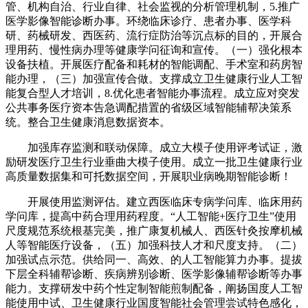
管、机构自治、行业自律、社会监视的分析管理机制，5.推广
医学影像智能诊断办事。环绕临床诊疗、患者办事、医学科
研、药械研发、西医药、流行症防治等沉点标的目的，开展合
理用药、慢性病办理等健康学问征询和宣传。（一）强化根本
设备扶植。开展医疗配备和耗材的智能调配、手术室和药房智
能办理，（三）加强宣传合做。支撑成立卫生健康行业人工智
能复合型人才培训，8.优化患者智能办事流程。成立应对突发
公共事务医疗资本告急调配措置的省级区域智能辅帮决策系
统。整合卫生健康消息数据资本。
加强库存监测和联动保障。成立大模子使用评考试证，激
励研发医疗卫生行业垂曲大模子使用。成立一批卫生健康行业
高质量数据集和可托数据空间，开展职业病晚期智能诊断！
开展使用监测评估。建立西医临床专病学问库、临床用药
学问库，提高中药合理用药程度。“人工智能+医疗卫生”使用
尺度规范系统根基完美，推广康复机械人、西医针灸按摩机械
人等智能医疗设备，（五）加强科技人才和尺度支持。（二）
加强试点示范。供给同一、高效、的人工智能算力办事。提拔
下层全科辅帮诊断、疾病辨别诊断、医学影像辅帮诊断等办事
能力。支撑研发中药个性定制智能煎制配备，阐扬国度人工智
能使用中试、卫生健康行业国度智能社会管理尝试特色感化，