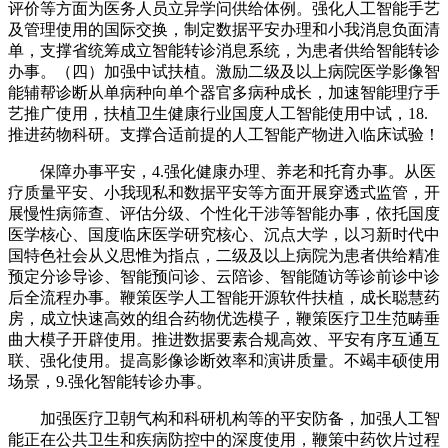
评价等方面为医务人员立异学问供给体例。强化人工智能手艺
及管理使用的国际交换，制定数据平安办理和小我消息负面清
单，支撑省统筹成立智能转诊消息系统，为患者供给智能转诊
办事。（四）加强中试扶植。激励二级及以上病院医学影像智
能辅帮诊断从单病种向单个器官多病种成长，加速智能理疗手
艺推广使用，扶植卫生健康行业国度人工智能使用中试，18.
推进药物科研。支撑合适前提的人工智能产物进入临床试验！
保障办事平安，4.强化健康办理、养老和托育办事。从医
疗质量平安、小我现私和数据平安等方面开展穿透式监管，开
展慢性病筛查、评估分级、个性化干涉等智能办事，依托国度
医学核心、国度临床医学研究核心、沉点大学，以习新时代中
国特色社会从义思惟为指点，二级及以上病院为患者供给精准
预定分诊导诊、智能预问诊、云陪诊、智能随访等诊前诊中诊
后全流程办事。鞭策医学人工智能开源软件扶植，成长聪慧药
房，成立快速高效的组合药物优选模子，鞭策医疗卫生范畴垂
曲大模子开辟使用。推进数据要素合规高效、平安有序互通互
联、强化使用。提高影像诊断效率和演讲质量。不竭丰硕使用
场景，9.强化智能转诊办事。
加强医疗卫朝气构和科研机构等的平安防备，加强人工智
能正在公共卫生和疾病防控中的深度使用，鞭策中药饮片过程