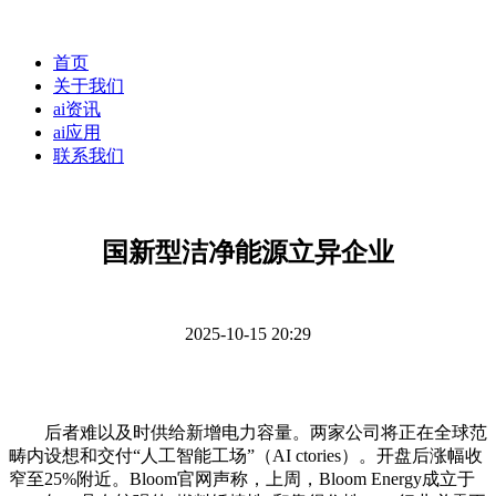
首页
关于我们
ai资讯
ai应用
联系我们
国新型洁净能源立异企业
2025-10-15 20:29
后者难以及时供给新增电力容量。两家公司将正在全球范
畴内设想和交付“人工智能工场”（AI ctories）。开盘后涨幅收
窄至25%附近。Bloom官网声称，上周，Bloom Energy成立于