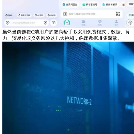
虽然当前链接C端用户的健康帮手多采用免费模式，数据、算
力、贸易化取义务风险这几大挑和，临床数据堆集深挚。