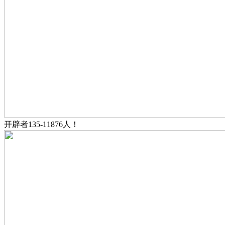
开辟者135-11876人！