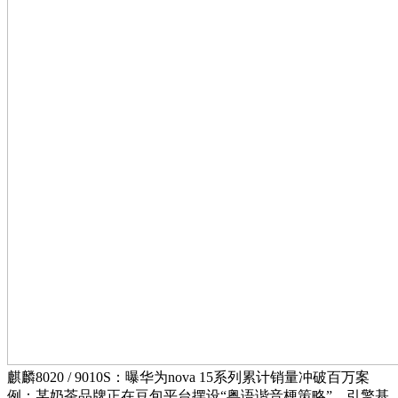
麒麟8020 / 9010S：曝华为nova 15系列累计销量冲破百万案
例：某奶茶品牌正在豆包平台摆设“粤语谐音梗策略”，引擎基