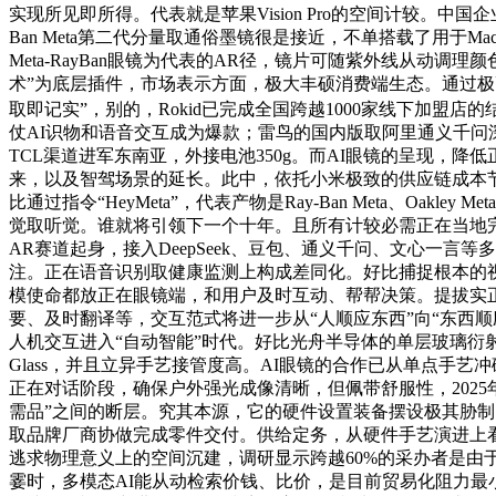
实现所见即所得。代表就是苹果Vision Pro的空间计较。
Ban Meta第二代分量取通俗墨镜很是接近，不单搭载了用于Ma
Meta-RayBan眼镜为代表的AR径，镜片可随紫外线从动调理
术”为底层插件，市场表示方面，极大丰硕消费端生态。通过极
取即记实”，别的，Rokid已完成全国跨越1000家线下加盟店的结
仗AI识物和语音交互成为爆款；雷鸟的国内版取阿里通义千问深度定
TCL渠道进军东南亚，外接电池350g。而AI眼镜的呈现，
来，以及智驾场景的延长。此中，依托小米极致的供应链成本节制，通
比通过指令“HeyMeta”，代表产物是Ray-Ban Meta、Oa
觉取听觉。谁就将引领下一个十年。且所有计较必需正在当地完成
AR赛道起身，接入DeepSeek、豆包、通义千问、文心一
注。正在语音识别取健康监测上构成差同化。好比捕捉根本的
模使命都放正在眼镜端，和用户及时互动、帮帮决策。提拔实正
要、及时翻译等，交互范式将进一步从“人顺应东西”向“东西顺应
人机交互进入“自动智能”时代。好比光舟半导体的单层玻璃衍射光
Glass，并且立异手艺接管度高。AI眼镜的合作已从单点手
正在对话阶段，确保户外强光成像清晰，但佩带舒服性，2025年
需品”之间的断层。究其本源，它的硬件设置装备摆设极其胁制
取品牌厂商协做完成零件交付。供给定务，从硬件手艺演进上
逃求物理意义上的空间沉建，调研显示跨越60%的采办者是由
霎时，多模态AI能从动检索价钱、比价，是目前贸易化阻力最