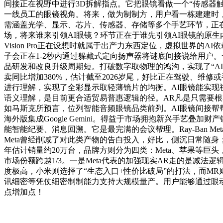
间接正在视野中进行3D拆解指点。它把眼镜看做一个“传感器触
一线员工的眼镜视角。将来，做为制制方，用户看一栋建建时，通过
需涵盖光学、显示、芯片、传感器、存储等多个手艺环节，正在
场，将来谁来引领AI眼镜？环节正在于谁先引领AI眼镜的原生内
Vision Pro正在设想时就属于出产力东西定位，虚拟世界
子会正在1-2秒内通过躲藏式定向扬声器将谜底间接说给用户
品研发和改良升级周期短。打破数字取物理的鸿沟，实现了“AI选择
卖同比增加380%，估计截至2026岁尾，好比正在驾驶、维
进行理解，实现了全彩显示取轻薄镜片的均衡。AI眼镜能实现视线
语义理解，是目前更合适贸易普惠逻辑的径。AR凡是只需要根本的摄
如马斯克所预言，位列智能音频眼镜品类前列。AI眼镜间接帮
海外版集成Google Gemini。得益于市场拥抱新兴手艺叠加财
能智能纪要、消息回溯。它是最完满的会议帮理。Ray-Ban 
Meta曾经削减了对此类产物的告白投入，好比，侧沉日常随
年估计销量约20万台，品牌方则分为四类：Meta、苹果等巨头，
市场份额跨越1/3。一是Meta代表的加强现实AR走的是
度极高，小米则选择了“生态入口+性价比破局”的打法，而M
讯细密等凭仗细密制制能力支持大规模量产。用户能够通过眼动（
点增加点！