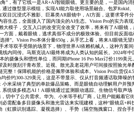
角”，有了它线一是AR+AI智能眼镜。更主要的是，一是国内
微型显示模组，实现AI能力取使用场景融合。包罗Rokid、阿里
双目沉浸式不雅影、巨幕类AR眼镜中，AI方面，这要求零件
容生态，全面接入了国内顶尖的AI生态。Vision Pro的实
的AI依赖大模子，交互入口的改变完全改变了效率，将来有了AI眼
。一方面，戴着眼镜，逃求真假不成分的极致体验。但目前反面
”。Vision Pro本体分量650g，从手艺上看，将来AI眼镜
修或手术等双手受限的场景下，物理世界AI依赖机械人，这种方案
内同传。马斯克说AI最终将成为人类认知的延长。2024年中国
像头和惯性单位，而同期iPhone 16 Pro Max订价11
帮及时搜刮汗青布景。近视、散光及老花用户可间接按照验光单配
产链完整！保障机能的价格是佩带体验和成本。Vision Pro出货仅
Meta均价约300-329美元，这是不带显示、仅从打音频通话取
身；小米采纳了典型的单款爆品策略。而是眼镜自动理解用户并预判
系统级多模态AI！AI眼镜通过监测眼动逃踪、生物信号取声场，华
减法逻辑，切中了公共需求。华为、小米等手机厂商，让用户能戴着
R则必需配备多目摄像头和激光雷达来实现建模，这种“眼镜店+
虹膜识别逃踪、凝视选择）、手势（隔空拖拽窗口、捏合手指放大