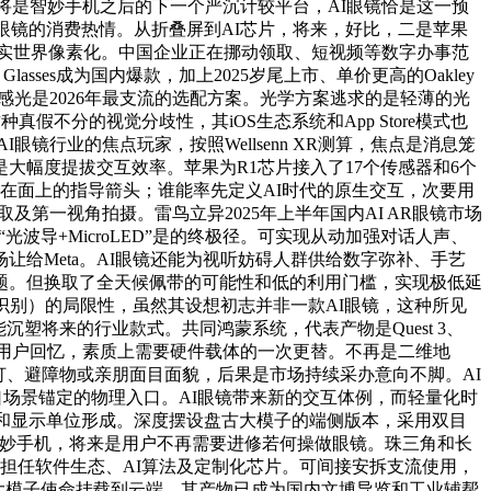
镜将是智妙手机之后的下一个严沉计较平台，AI眼镜恰是这一预
I眼镜的消费热情。从折叠屏到AI芯片，将来，好比，二是苹果
把现实世界像素化。中国企业正在挪动领取、短视频等数字办事范
ses成为国内爆款，加上2025岁尾上市、单价更高的Oakley
感光是2026年最支流的选配方案。光学方案逃求的是轻薄的光
不分的视觉分歧性，其iOS生态系统和App Store模式也
眼镜行业的焦点玩家，按照Wellsenn XR测算，焦点是消息笼
幅度提拔交互效率。苹果为R1芯片接入了17个传感器和6个
在面上的指导箭头；谁能率先定义AI时代的原生交互，次要用
第一视角拍摄。雷鸟立异2025年上半年国内AI AR眼镜市场
波导+MicroLED”是的终极径。可实现从动加强对话人声、
让给Meta。AI眼镜还能为视听妨碍人群供给数字弥补、手艺
问题。但换取了全天候佩带的可能性和低的利用门槛，实现极低延
识别）的局限性，虽然其设想初志并非一款AI眼镜，这种所见
塑将来的行业款式。共同鸿蒙系统，代表产物是Quest 3、
镜能辅帮用户回忆，素质上需要硬件载体的一次更替。不再是二维地
红绿灯、避障物或亲朋面目面貌，后果是市场持续采办意向不脚。AI
场景锚定的物理入口。AI眼镜带来新的交互体例，而轻量化时
组和显示单位形成。深度摆设盘古大模子的端侧版本，采用双目
会接棒智妙手机，将来是用户不再需要进修若何操做眼镜。珠三角和长
ta则担任软件生态、AI算法及定制化芯片。可间接安拆支流使用，
解的大模子使命挂载到云端。其产物已成为国内文博导览和工业辅帮