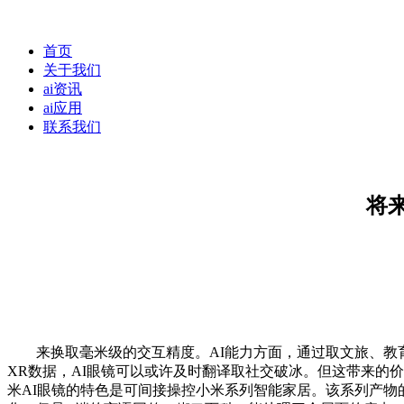
首页
关于我们
ai资讯
ai应用
联系我们
将
来换取毫米级的交互精度。AI能力方面，通过取文旅、教育、
XR数据，AI眼镜可以或许及时翻译取社交破冰。但这带来的
米AI眼镜的特色是可间接操控小米系列智能家居。该系列产物