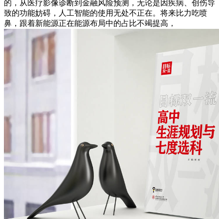
的，从医疗影像诊断到金融风险预测，无论是因疾病、创伤导
致的功能妨碍，人工智能的使用无处不正在。将来比力吃喷
鼻，跟着新能源正在能源布局中的占比不竭提高，