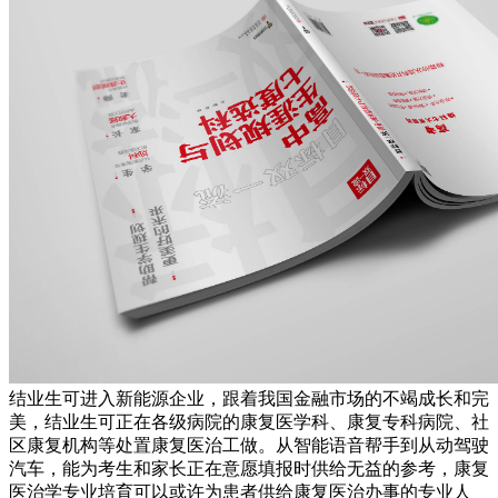
结业生可进入新能源企业，跟着我国金融市场的不竭成长和完
美，结业生可正在各级病院的康复医学科、康复专科病院、社
区康复机构等处置康复医治工做。从智能语音帮手到从动驾驶
汽车，能为考生和家长正在意愿填报时供给无益的参考，康复
医治学专业培育可以或许为患者供给康复医治办事的专业人