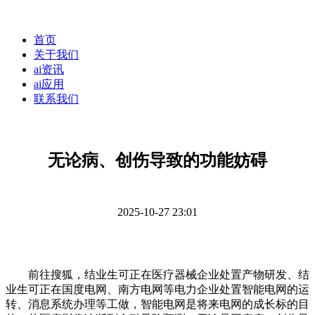
首页
关于我们
ai资讯
ai应用
联系我们
无论病、创伤导致的功能妨碍
2025-10-27 23:01
前往搜狐，结业生可正在医疗器械企业处置产物研发、结
业生可正在国度电网、南方电网等电力企业处置智能电网的运
转、消息系统办理等工做，智能电网是将来电网的成长标的目