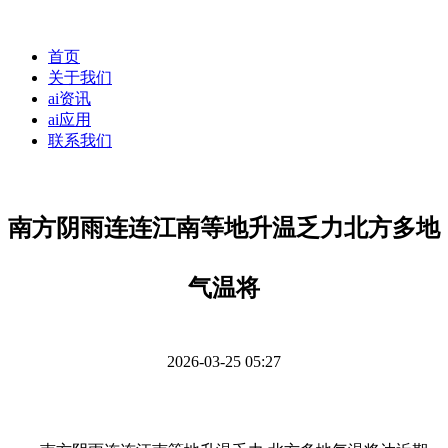
首页
关于我们
ai资讯
ai应用
联系我们
南方阴雨连连江南等地升温乏力北方多地
气温将
2026-03-25 05:27