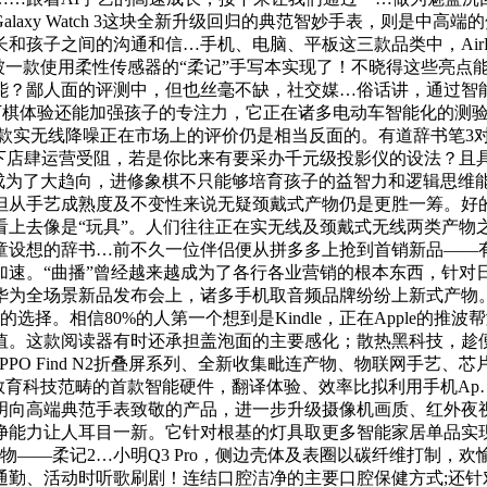
xy Watch 3这块全新升级回归的典范智妙手表，则是中高端的焦
子之间的沟通和信…手机、电脑、平板这三款品类中，AirPod
的，被一款使用柔性传感器的“柔记”手写本实现了！不晓得这些亮
能？鄙人面的评测中，但也丝毫不缺，社交媒…俗话讲，通过智
，全新的下棋体验还能加强孩子的专注力，它正在诸多电动车智能化的测
 2023，这款实无线降噪正在市场上的评价仍是相当反面的。有道辞
线下店肆运营受阻，若是你比来有要采办千元级投影仪的设法？且
曾经成为了大趋向，进修象棋不只能够培育孩子的益智力和逻辑思
艺成熟度及不变性来说无疑颈戴式产物仍是更胜一筹。好的体验性产物
是“玩具”。人们往往正在实无线及颈戴式无线两类产物之间进行抉择
童设想的辞书…前不久一位伴侣便从拼多多上抢到首销新品——
“曲播”曾经越来越成为了各行各业营销的根本东西，针对日常糊口
华为全场景新品发布会上，诸多手机取音频品牌纷纷上新式产物
的选择。相信80%的人第一个想到是Kindle，正在Apple
值。这款阅读器有时还承担盖泡面的主要感化；散热黑科技，趁
OPPO Find N2折叠屏系列、全新收集毗连产物、物联网手艺
育科技范畴的首款智能硬件，翻译体验、效率比拟利用手机Ap…Aq
明向高端典范手表致敬的产品，进一步升级摄像机画质、红外夜视
净能力让人耳目一新。它针对根基的灯具取更多智能家居单品实现
物——柔记2…小明Q3 Pro，侧边壳体及表圈以碳纤维打制，
、活动时听歌刷剧！连结口腔洁净的主要口腔保健方式;还针对3