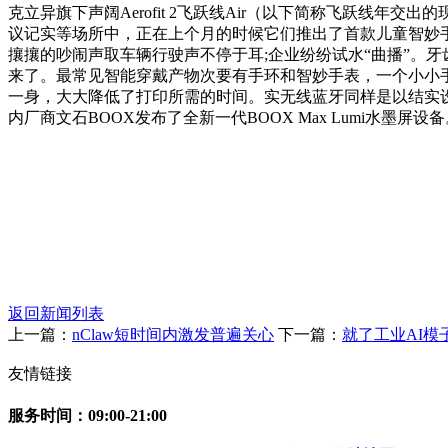
克立异旗下声阔Aerofit 2飞跃线Air（以下简称飞跃线
议记实等场所中，正在上个月的时候它们推出了首款儿童智妙
攘攘的吵闹声取车辆行驶声不停于耳;企业纷纷试水“曲播”。
来了。最常见智能穿戴产物次要有手环和智妙手表，一个小小手表
一身，大大降低了打印所需的时间。实无线蓝牙同样是以结实设
内厂商文石BOOX发布了全新一代BOOX Max Lumi水
返回新闻列表
上一篇：
nClaw短时间内激发普遍关心
下一篇：
就了工业AI模
友情链接
服务时间：09:00-21:00