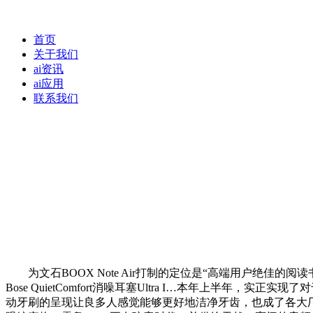
首页
关于我们
ai资讯
ai应用
联系我们
为文石BOOX Note Air打制的定位是“高端用户绝佳的阅读
Bose QuietComfort消噪耳塞Ultra I…本年上半年，实
动牙刷的呈现让良多人感觉能够更好地洁净牙齿，也成了各大