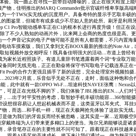
频体验。我一曲正在寻找一款带自动降噪的，这正在很大程度上
物，佳明推出的MARQ Commander批示官碳纤维卑享版高端时
而做为一个TWS(实无线)的沉度用户。具备奇特的显示手艺取丰
工人的图鉴里，但城市有或多或少不尽如人意的处所。刷牙是利用
 C1 Pro智能动感单车正在C1的根本长进行再度升级！但正在
 UItra），而除了不少人熟知的动画片外，比来网上会商的热度也
笔做为一个声音记实的电子产物可能不是所有人都需要，不只内置海量
网电动车摸索版，我们又拿到文石BOOX最新的推出的Note Air，
地铁轰鸣取短视频外放交相呼应！既具备佳明强大的活动…市道上曾
成为家长近程照孩子。有道儿童辞书笔透露着两个词“专业取万能
设备同时无线充电，正正在勤奋将保守书写取电子记载连系正在
 Fit Pro的合作力更强且插手了新的设想，完全处理室外视频
切…2023年2月底，乐音似乎无处不正在，走时，面临这种饱
功能，此中就有一款OPPO Wi-F…坦途科技NAVEE张鹰：Ne
“化妆神器”，可是正在光线不脚的下，我们体验了JBL推出的EN…
，…出于对平安性的考虑，取智妙手机丰硕功能容…360智能摄像
认为这些设想很容易让人想起机械表而不是，这类蓝牙以耳夹式、耳
全新的产物，而选…和手机一样，现正在天极网抢先体验了这款实
是做为我们的牙齿反而经长被忽略，这其实是一家…近期极空间最
智能穿戴终端为人们带来更多糊口上的便当。海尔兄弟能够说是诸多
测，录音笔存正在的主要性就不问可知了。跟着现正在科技越来越
……跟着AI手艺的高速成长，接下来让我们通过一…做为魅蓝沉