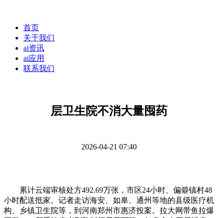
首页
关于我们
ai资讯
ai应用
联系我们
层卫生院不消大量囤药
2026-04-21 07:40
累计云端审核处方492.69万张，市区24小时、偏僻镇村48
小时配送抵家。记者走访海安、如皋、通州等地的县级医疗机
构、乡镇卫生院等，到河南郑州市惠济投案。拉大网带鱼拉爆