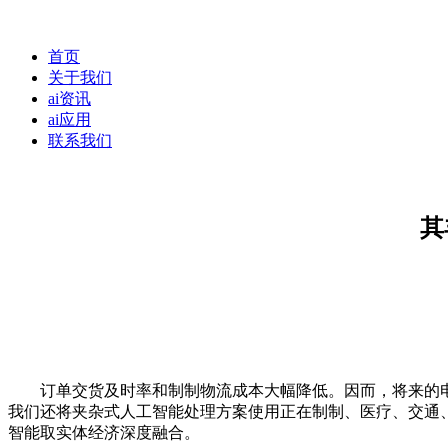
首页
关于我们
ai资讯
ai应用
联系我们
其
订单交货及时率和制制物流成本大幅降低。因而，将来的电脑
我们还将夹杂式人工智能处理方案使用正在制制、医疗、交通、
智能取实体经济深度融合。