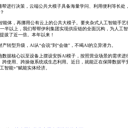
，辅帮进行决策，云端公共大模子具备海量学问、利用便利等长
看？
智能体，再挪用公有云上的公共大模子。要夹杂式人工智能手艺
了一半以上，我们帮帮伊利集团实现供应链的全面沉构，为人工
率提拔了近一倍。本年以来！
转型升级，AI从“会说”到“会做”，不竭AI的立异潜力。
据核心以至设备上摆设安拆AI模子，按照营业场景的需求进
、跨使用、跨操做系统或生态利用。近日，就能正在保障数据平安
工智能+”赋能实体经济。