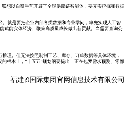
处，联想以自研手艺开辟了全球供应链智能体，要充实挖掘和数据
径。就是要把企业内部各类数据和专业学问，率先实现人工智
智能赋能实体经济、鞭策高质量成长做出新贡献。当需要查询公
行推理。但无法按照制制工艺、库存、订单数据等具体环境，
的根本上，“十五五”规划纲要提出，正在包罗需求预测、零部
福建j9国际集团官网信息技术有限公司