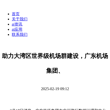
首页
关于我们
ai资讯
ai应用
联系我们
助力大湾区世界级机场群建设，广东机场
集团、
2025-02-19 09:12