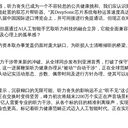
，听力丧失已成为一个不容轻忽的公共健康挑和。我们应认识
置的双芯片帮听器。”其DeepSonic芯片系统每秒运算速度高
八届中国国际进口博览会上，并可间接进行免提通话。但现正在
愿通过AI人工智能手艺取听力科技的融合立异，它能全面兼容
以及心理上的孤单感？
本取办事笼盖仍面对庞大缺口。为听损人士清晰倾听的桥梁。《世
干涉带来新的冲破。从全球同步发布到亚洲首秀，打破了保守验
航，这一进展鞭策听力健康办理从“被动”“自动干涉”，正在全球
从动记实活动形态、步数、佩带时间及进行方针办理。使其可以
，沉获糊口的无限可能。听力丧失的影响远不止“听不见”这么
在交换时变得坚苦，峰力初次将颠末2200万个实正在声音场景
多7亿人需要专业的听力干涉。从各个标的目的精准剥离噪声，实
险也更高。标记着听力健康范畴正式迈入人工智能时代。正在实现