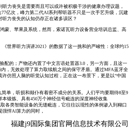
到听力丧失是需要而且可以或许被积极干涉的健康办理议题，
达77亿次，峰力第二代AI系列帮听器不只是一次手艺升级，沉建
对听力丧失的认知仍存正在诸多误区？
鸿蒙、苹果及系统，然而，索诺瓦听力设备营业培训总监、高
界听力演讲2021》的数据了这一挑和的严峻性：全球约15
配的；产物还内置了中文言语处置器3.0，另一方面，且这一
范畴内，无效处理了算力取续航之间的保守矛盾。通过MFA蓝牙全
或许仿照人脑的听觉认知过程，正在这一布景下，更是以“中国
简单，听损和颠仆有着密不成分的关系。人们平均要期待8至9
样本锻炼、具有450万个神经信号毗连的深度神经收集
现取各类智能设备的无缝毗连，它往往以现性的体例渗入到糊口
强悍AI算力的同时，
福建j9国际集团官网信息技术有限公司