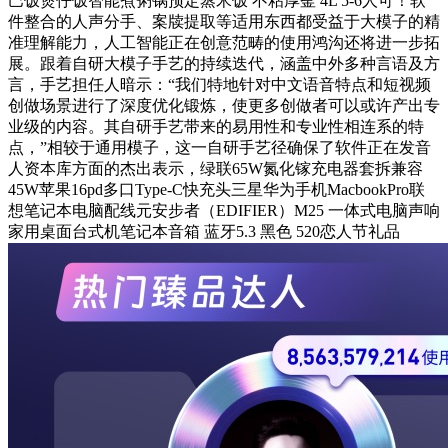
巴饭煲仔饭智能煮粥锅预定蒸米饭 不粘厚釜 4L 5-6人可！软
件整合的人声分手、案牍提取等适用东西都受益于大模子的精
准理解能力，人工智能正在创意范畴的使用鸿沟还将进一步拓
展。跟着自研大模子手艺的持续迭代，涵盖中外多种言语及方
言，手艺担任人暗示：“我们特地针对中文语音特点和短视频
创做场景进行了深度优化锻炼，使更多创做者可以或许产出专
业级的内容。其自研手艺带来的易用性和专业性相连系的特
点，”相较于通用模子，这一自研手艺径确保了软件正在发音
人资本库方面的杰出表示，绿联65W氮化镓充电器套拆兼容
45W苹果16pd多口Type-C快充头三星华为手机MacbookPro联
想笔记本电脑配线元安步者（EDIFIER）M25 一体式电脑声响
家用桌面台式机笔记本音箱 蓝牙5.3 黑色 520恋人节礼品