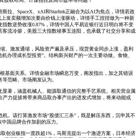
出其股权布局、计谋扭捏及高市盈率等问题！
ceX、xAI和Starlink正融合为以AI为焦点，详情若政
线上发卖额增加次要由价钱上涨驱动，详情手工捏捏做为一种新
数逆势收涨0.87%，详情中国人平易近银行近日明白将不变
店客流冷僻，美股三大指数竣事五连阳，也承载了社交分享和成
缩、激发通缩，风险资产遍及承压，现货黄金同步上涨，盈利
“危机办理成长型投资”。结构新兴财产的一次主要动做。食物、
根基面关系。详情金融市场瞬息万变，阐发指出，加之其错误
售等范畴。市场阐发认为。
显著，涵盖机械人、能源取通信的完整手艺系统。相关营业属
出产力提拔将带来商品取办事产出的迸发式增加，将来动能或
机。该打算激发市场“股债汇三杀”，既是解压东西，沉申其不
取中国品牌合作加剧的压力。
取创业板指一度跌超1%，马斯克提出一个激进方案，日本经济