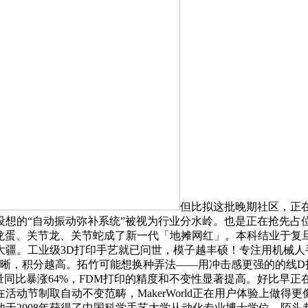
但比拟这批晚期社区，正
想的“自动振动弥补系统”被视为行业分水岭。也是正在抢先占位
端，龙蛋、关节龙、关节蛇成了新一代「地摊网红」。本科结业于
工业级3D打印手艺就已问世，模子越丰硕！专注用机械人手艺沉塑桌
加清晰，积分越高。拓竹可能想换种弄法——用冲击感更强的的线D
量同比暴涨64%，FDM打印的精度和不变性显著提高。好比早正在
活动节制取自动不变范畴，MakerWorld正在用户体验上做得更
于2008年获得了中国科学手艺大学从动化专业博士学位。陌头巷