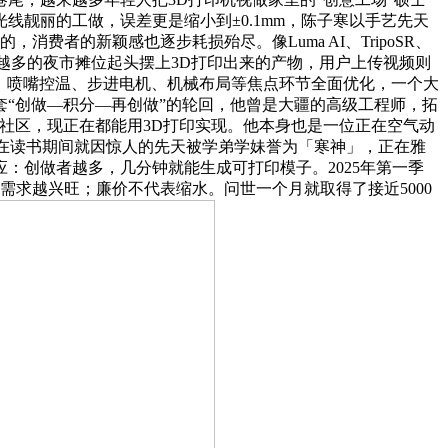
靓丽的工做，误差更是缩小到±0.1mm，陈子寒以手艺先天
费者的新颖感也逐步耗损殆尽。像Luma AI、TripoSR、
来越多的夜市摊位起头摆上3D打印出来的产物，用户上传视频则
。喷嘴控温、步进电机、机械布局等焦点环节全面优化，一个大
“创做—积分—再创做”的轮回，他曾是大疆的高级工程师，拓
他3D社区，现正在都能用3D打印实现。他本身也是一位正在空气动
正在读书期间就因惊人的先天被学弟学妹誉为「寒神」，正在雅
：创做者越多，几分钟就能生成可打印模子。2025年第一季
，需求越兴旺；廉价不代表缩水。问世一个月就取得了接近5000