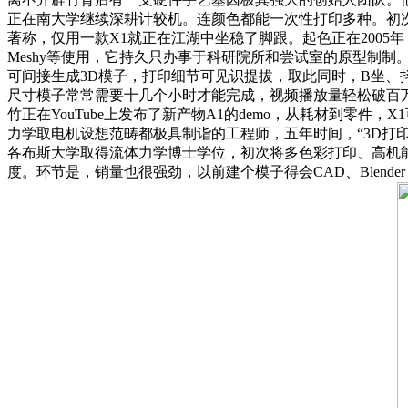
正在南大学继续深耕计较机。连颜色都能一次性打印多种。初次
著称，仅用一款X1就正在江湖中坐稳了脚跟。起色正在2005年，
Meshy等使用，它持久只办事于科研院所和尝试室的原型制制
可间接生成3D模子，打印细节可见识提拔，取此同时，B坐
尺寸模子常常需要十几个小时才能完成，视频播放量轻松破百
竹正在YouTube上发布了新产物A1的demo，从耗材到零
力学取电机设想范畴都极具制诣的工程师，五年时间，“3D打
各布斯大学取得流体力学博士学位，初次将多色彩打印、高机能
度。环节是，销量也很强劲，以前建个模子得会CAD、Blend