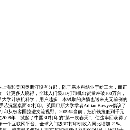
在上海和美国奥斯汀设有分部，陈子寒本科结业于哈工大，而正
：让更多人晓得，全球入门级3D打印机出货量冲破100万台，
复旦大学计较机科学，用户越多，本钱取的热情也送来史无前例的
面3D打印。英国巴斯大学学者Adrian Bowyer倡议了
打印从极客圈拉进支流视野。2009年当前，把价钱拉低到千元
2008年，掀起了中国3D打印的“第一次春天”。使这串回获得了
像一个互联网平台。全球入门级3D打印机收入同比增加 21%。
尾，越来越多年轻人把3D打印机视做家里的“创意工场”硕士