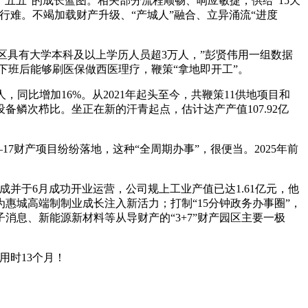
五”的成长蓝图。相关部分流程顺畅、响应敏捷，供给“15天
出行难。不竭加载财产升级、“产城人”融合、立异涌流“进度
区具有大学本科及以上学历人员超3万人，”彭贤伟用一组数据
下班后能够刷医保做西医理疗，鞭策“拿地即开工”。
，同比增加16%。从2021年起头至今，共鞭策11供地项目和
鳞次栉比。坐正在新的汗青起点，估计达产产值107.92亿
产项目纷纷落地，这种“全周期办事”，很便当。2025年前
于6月成功开业运营，公司规上工业产值已达1.61亿元，他
惠城高端制制业成长注入新活力；打制“15分钟政务办事圈”，
消息、新能源新材料等从导财产的“3+7”财产园区主要一极
时13个月！