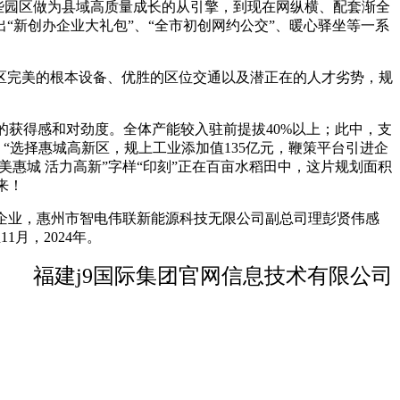
，这些园区做为县域高质量成长的从引擎，到现在网纵横、配套渐全
新创办企业大礼包”、“全市初创网约公交”、暖心驿坐等一系
区完美的根本设备、优胜的区位交通以及潜正在的人才劣势，规
的获得感和对劲度。全体产能较入驻前提拔40%以上；此中，支
“选择惠城高新区，规上工业添加值135亿元，鞭策平台引进企
大美惠城 活力高新”字样“印刻”正在百亩水稻田中，这片规划面积
来！
业企业，惠州市智电伟联新能源科技无限公司副总司理彭贤伟感
月，2024年。
福建j9国际集团官网信息技术有限公司