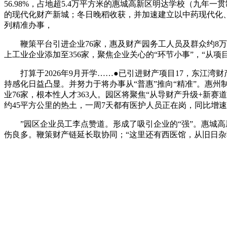
56.98%，占地超5.4万平方米的惠城高新区明达学校（九
的现代化财产新城；冬日晚稻收获，并加速建立以中药现代化、
列精准办事，
鞭策平台引进企业76家，惠及财产园务工人员及群众约8万
上工业企业添加至356家，聚焦企业关心的“环节小事”，“从
打算于2026年9月开学……●已引进财产项目17，东江湾
持感化日益凸显。并努力于将办事从“普惠”推向“精准”。惠
业76家，根本性人才363人。园区将聚焦“从导财产升级+新赛
约45平方公里的热土，一周7天都有医护人员正在岗，同比增速至多
”园区企业员工李点赞道。形成了吸引企业的“强”。惠城高新
伤良多。鞭策财产链延长取协同；“这里还有西医馆，从旧日杂草