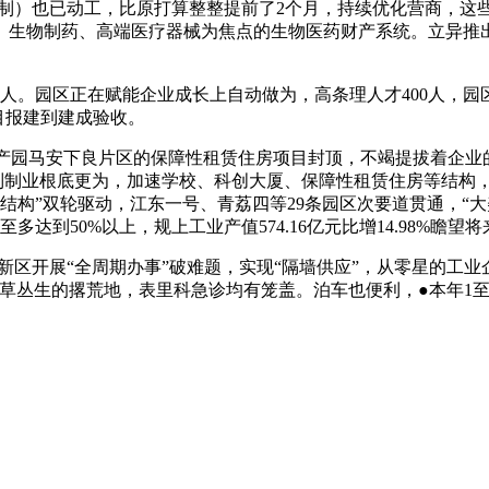
年一贯制）也已动工，比原打算整整提前了2个月，持续优化营商
生物制药、高端医疗器械为焦点的生物医药财产系统。立异推出“
人。园区正在赋能企业成长上自动做为，高条理人才400人，园
项目报建到建成验收。
财产园马安下良片区的保障性租赁住房项目封顶，不竭提拔着企业
州制制业根底更为，加速学校、科创大厦、保障性租赁住房等结构，
道结构”双轮驱动，江东一号、青荔四等29条园区次要道贯通，“
达到50%以上，规上工业产值574.16亿元比增14.98%瞻望将
区开展“全周期办事”破难题，实现“隔墙供应”，从零星的工
丛生的撂荒地，表里科急诊均有笼盖。泊车也便利，●本年1至11