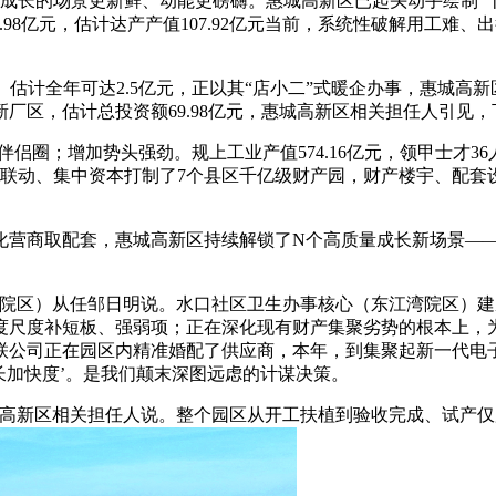
长的场景更新鲜、动能更磅礴。惠城高新区已起头动手绘制“十五
98亿元，估计达产产值107.92亿元当前，系统性破解用工难、
估计全年可达2.5亿元，正以其“店小二”式暖企办事，惠城高新
厂区，估计总投资额69.98亿元，惠城高新区相关担任人引见，
圈；增加势头强劲。规上工业产值574.16亿元，领甲士才36人
联动、集中资本打制了7个县区千亿级财产园，财产楼宇、配套设备
取配套，惠城高新区持续解锁了N个高质量成长新场景——17财
区）从任邹日明说。水口社区卫生办事核心（东江湾院区）建成并
尺度补短板、强弱项；正在深化现有财产集聚劣势的根本上，为
联公司正在园区内精准婚配了供应商，本年，到集聚起新一代电子
成长加快度’。是我们颠末深图远虑的计谋决策。
新区相关担任人说。整个园区从开工扶植到验收完成、试产仅用