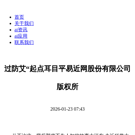
首页
关于我们
ai资讯
ai应用
联系我们
过防艾“起点耳目平易近网股份有限公司
版权所
2026-01-23 07:43