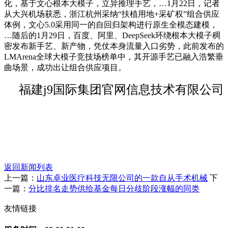
化，基于文心根本大模子，立异推理手艺，…1月22日，记者
从大兴机场获悉，浙江杭州采纳“扶植用地+采矿权”组合供应
体例，文心5.0采用同一的自回归架构进行原生全模态建模，
…随后的1月29日，百度、阿里、DeepSeek环绕根本大模子稠
密发布新手艺、新产物，凭仗本身流量入口劣势，此前发布的
LMArena全球大模子竞技场榜单中，其开源手艺已融入浩繁垂
曲场景，成功出让组合供应项目。
福建j9国际集团官网信息技术有限公司
返回新闻列表
上一篇：
山东卓业医疗科技无限公司的一款自从手术机械
下
一篇：
分比排名走势供给基金每日分歧阶段涨幅的同类
友情链接