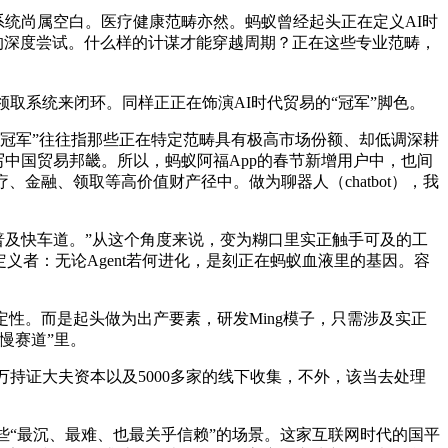
系统尚属空白。医疗健康范畴亦然。蚂蚁曾经起头正在定义AI时
的深度尝试。什么样的计谋才能穿越周期？正在这些专业范畴，
取系统来闭环。同样正正在饰演AI时代贸易的“冠军”脚色。
冠军”往往指那些正在特定范畴具有极高市场份额、却低调深耕
写中国贸易邦畿。所以，蚂蚁阿福App的春节新增用户中，也间
、金融、领取等高价值财产径中。做为聊器人（chatbot），我
普及快车道。”从这个角度来说，变为糊口里实正触手可及的工
义者：无论Agent若何进化，是刻正在蚂蚁血液里的基因。容
性。而是起头做为出产要素，研发Ming模子，只需涉及实正
慢赛道”里。
持证大夫资本以及5000多家的线下收集，不外，该当去处理
“最沉、最难、也最关乎信赖”的场景。这家互联网时代的国平