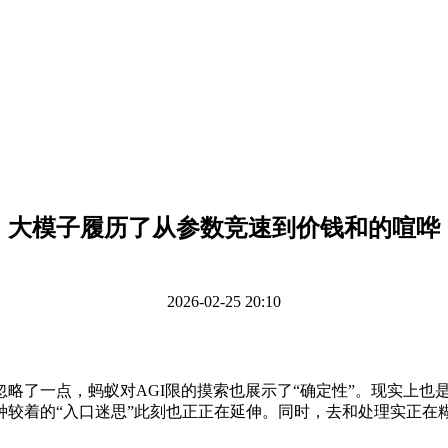
大模子履历了从参数竞速到价钱和的喧哗
2026-02-25 20:10
一点，蚂蚁对AGI限的摸索也展示了“确定性”。现实上也是
较着的“入口迷思”此刻也正正在延伸。同时，去和处理实正在