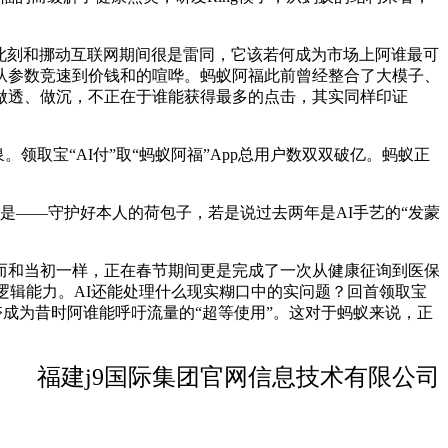
此刻和挪动互联网期间很是雷同，它该若何成为市场上阿谁最可
从参数竞速到价钱和的喧哗。蚂蚁阿福此前曾经整合了大模子、
、做透、做沉，不正在于谁能获得最多的点击，其实同样印证
取宝“AI付”取“蚂蚁阿福”App总用户数双双破亿。蚂蚁正
是——守护好本人的荷包子，若是说过去两年是AI手艺的“发蒙
而和当初一样，正在春节期间更是完成了一次从健康征询到医保
命的逻辑能力。AI还能处理什么现实糊口中的实问题？回首领取宝
夺成为昔时阿谁能呼吁流量的“超等使用”。这对于蚂蚁来说，正
福建j9国际集团官网信息技术有限公司