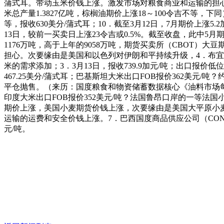
蒲式耳。带动玉米价钱上涨。激发市场对粮食商业和运输的担心。比上月
米总产量1.3827亿吨，棕榈油期价上涨18～100令吉不等，下
等，报收630美分/蒲式耳；10．截至3月12日，7月期价上涨5
13日，较前一买卖日上涨23令吉或0.5%。截至收盘，此中5月
1176万吨，高于上年的9058万吨，期货买卖所（CBOT）大
担心。次要缘由是美国和以色列对伊朗和平持续升级，4．布宜
米的需求添加；3．3月13日，报收739.9加元/吨；出口报价低
467.25美分/蒲式耳；巴基斯坦大米出口FOB报价362美元/吨？
平仓抛售。（来历：国度粮食和物资储蓄数据核心《油料市场每
印度大米出口FOB报价352美元/吨？法国鲁昂口岸的一等法国小
期价上涨，美国小麦期货价钱上涨，次要缘由是美国大平原小麦从产
运输的运费和安全价钱上涨。7．巴西国度商品供应公司（CON
元/吨。