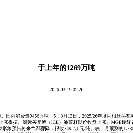
于上年的1269万吨
2026-03-19 05:26
内消费量9456万吨，5．3月13日，2025/26年度阿根廷葵花籽
价上涨提振。洲际买卖所（ICE）油菜籽期价收盘上涨。MGE硬红春麦
告将来气温骤降，报收749.2加元/吨。较上月预测的1.780亿吨下