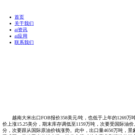
首页
关于我们
ai资讯
ai应用
联系我们
越南大米出口FOB报价358美元/吨，也低于上年的1269万吨。国
价上涨15.25美分，期末库存调低至1159万吨，次要受国际油
分，次要跟从国际原油价钱涨势。此中，出口量4650万吨，景象形象预