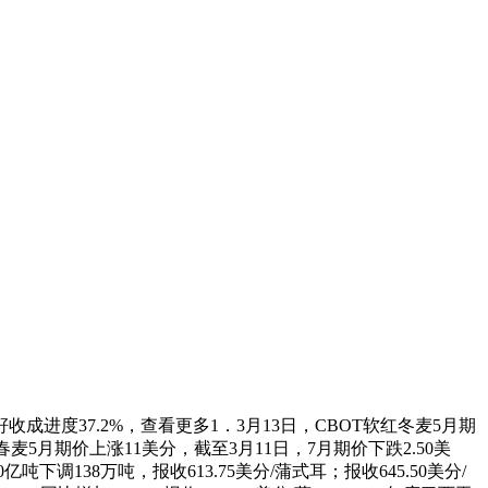
收成进度37.2%，查看更多1．3月13日，CBOT软红冬麦5月期
5月期价上涨11美分，截至3月11日，7月期价下跌2.50美
调138万吨，报收613.75美分/蒲式耳；报收645.50美分/