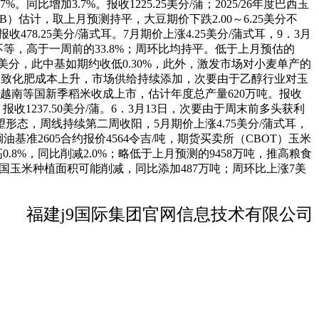
增加3.7%。报收1225.25美分/蒲；2025/26年度巴西玉
AB）估计，取上月预测持平，大豆期价下跌2.00～6.25美分不
78.25美分/蒲式耳。7月期价上涨4.25美分/蒲式耳，9．3月
元不等，高于一周前的33.8%；周环比均持平。低于上月预估的
50美分，此中基如期约收低0.30%，此外，激发市场对小麦单产的
导致化肥成本上升，市场供给持续添加，次要由于乙醇行业对玉
吨，8．越南等国新季稻米收成上市，估计年度总产量620万吨。报收
，报收1237.50美分/蒲。6．3月13日，次要由于周末前多头获利
态，周线持续第二周收阳，5月期价上涨4.75美分/蒲式耳，
基准2605合约报价4564令吉/吨，期货买卖所（CBOT）玉米
8%，同比削减2.0%；略低于上月预测的9458万吨，推高粮食
美国玉米种植面积可能削减，同比添加487万吨；周环比上涨7美
福建j9国际集团官网信息技术有限公司