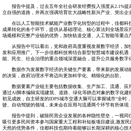
报告中提及，过去五年全社会研发经费投入强度从2.1%提高
立自强的道路，并再次强调培育壮大战略性新兴产业、突出企
在以人工智能技术赋能产业数字化转型的过程中，佳都科技
成果转化的各个环节，提供从基础理论、核心算法到全场景应
场规模和完整产业链的优势，加快轨道交通、人工智能等重点
从报告中可以看出，党和政府高度重视发展数字经济，加快
发和应用推广。下一步佳都科技将结合新型智慧城市建设机遇
能、民生、社会治理的重点领域深度融合，提升公共服务数字
数据作为发展数字经济的关键生产要素，带来新的发展动能，
的决策，政府治理水平将迈向更加科学化、精细化的台阶。
数据要素产业链主要包括数据收集、生产加工、流通、应用几
通过AI脚本编辑实现建筑、道路、绿化等静态对象的数字化
初见成效，自主研发的IDPS城市交通大脑可以掌握城市“全
驶、自动驾驶的领域，未来会在应用与流通两个环节有所体现
报告中提到，破除民营企业发展的各种隐性壁垒，一视同仁给
吸引更多民间资本参与国家重大工程和补短板项目建设,激发
天然的优势条件，佳都科技也期待着能够以长期深耕的核心技