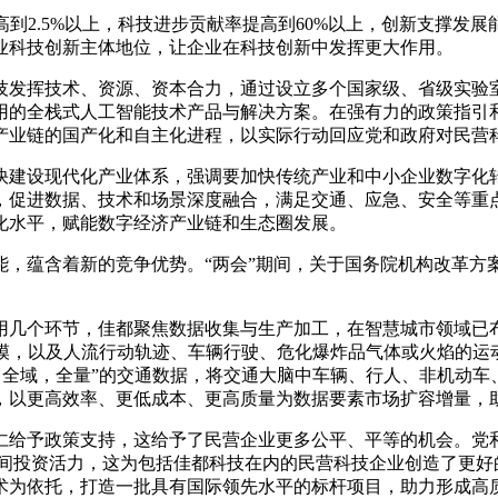
到2.5%以上，科技进步贡献率提高到60%以上，创新支撑发
业科技创新主体地位，让企业在科技创新中发挥更大作用。
发挥技术、资源、资本合力，通过设立多个国家级、省级实验室
用的全栈式人工智能技术产品与解决方案。在强有力的政策指引
产业链的国产化和自主化进程，以实际行动回应党和政府对民营
建设现代化产业体系，强调要加快传统产业和中小企业数字化转
，促进数据、技术和场景深度融合，满足交通、应急、安全等重
化水平，赋能数字经济产业链和生态圈发展。
蕴含着新的竞争优势。“两会”期间，关于国务院机构改革方
个环节，佳都聚焦数据收集与生产加工，在智慧城市领域已布局
建模，以及人流行动轨迹、车辆行驶、危化爆炸品气体或火焰的运
时，全域，全量”的交通数据，将交通大脑中车辆、行人、非机动
，以更高效率、更低成本、更高质量为数据要素市场扩容增量，
予政策支持，这给予了民营企业更多公平、平等的机会。党和
民间投资活力，这为包括佳都科技在内的民营科技企业创造了更好
术为依托，打造一批具有国际领先水平的标杆项目，助力形成高